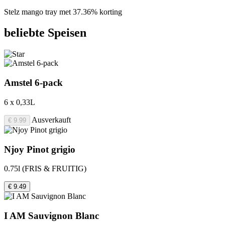
Stelz mango tray met 37.36% korting
beliebte Speisen
Amstel 6-pack
6 x 0,33L
Ausverkauft
€ 9.99
Njoy Pinot grigio
0.75l (FRIS & FRUITIG)
€ 9.49
I AM Sauvignon Blanc