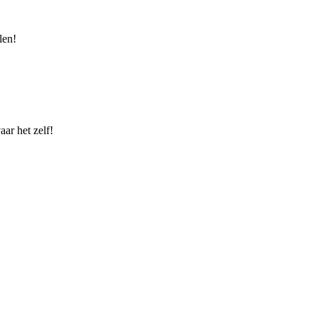
len!
ar het zelf!