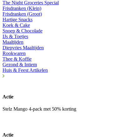
The Night Groceries Special
Frisdranken (Klein)
Frisdranken (Groot)
Hartige Snacks
Koek & Cake
Snoep & Chocolade
IJs & Toetjes
Maaltijden
Diepvries Maaltijden
Rookwaren
Thee & Koffie
Gezond & Intiem
Huis & Feest Artikelen
Actie
Stelz Mango 4-pack met 50% korting
Actie